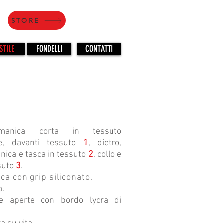
STORE
STILE
FONDELLI
CONTATTI
manica corta in tessuto
te, davanti tessuto
1
, dietro,
nica e tasca in tessuto
2
, collo e
suto
3
.
ca con grip siliconato
.
a.
he aperte con bordo lycra di