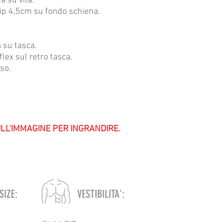
a su vita.
rip 4,5cm su fondo schiena.
 su tasca.
lex sul retro tasca.
so.
ULL'IMMAGINE PER INGRANDIRE.
SIZE:
VESTIBILITA':