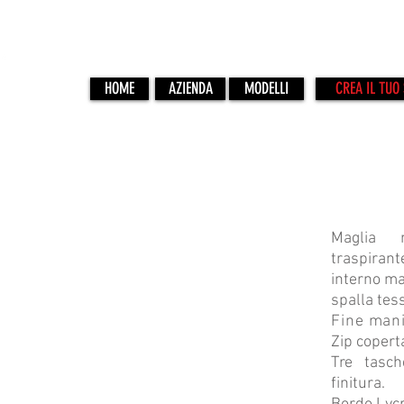
HOME
AZIENDA
MODELLI
CREA IL TUO 
VOL-20
Maglia 
traspiran
interno ma
spalla tes
Fine mani
Zip copert
Tre tasc
finitura.