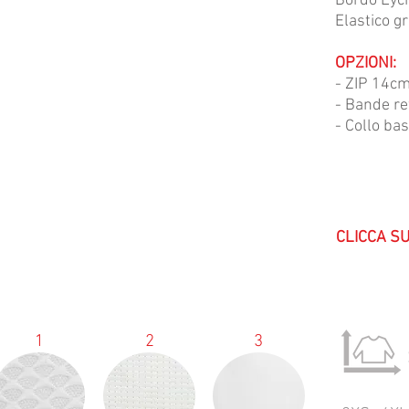
Bordo Lycr
Elastico g
OPZIONI:
- ZIP 14cm
- Bande ref
- Collo bas
CLICCA S
1
2
3