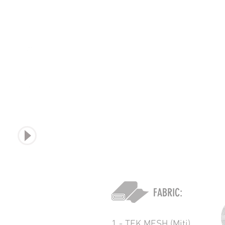
sound
FABRIC:
1 - TEK MESH (Miti)