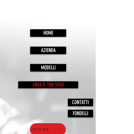
HOME
AZIENDA
MODELLI
CREA IL TUO STILE
CONTATTI
FONDELLI
STORE