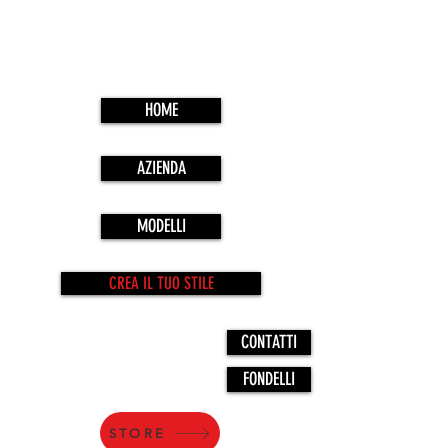
HOME
AZIENDA
MODELLI
CREA IL TUO STILE
CONTATTI
FONDELLI
STORE