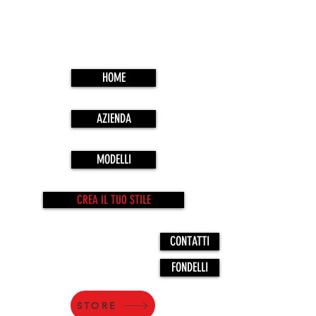
HOME
AZIENDA
MODELLI
CREA IL TUO STILE
CONTATTI
FONDELLI
STORE