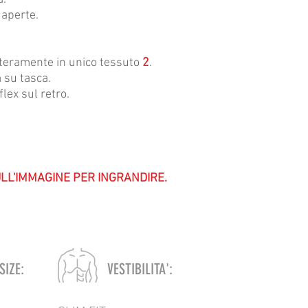
 aperte.
nteramente in unico tessuto
2
.
 su tasca.
lex sul retro.
ULL'IMMAGINE PER INGRANDIRE.
SIZE:
VESTIBILITA':