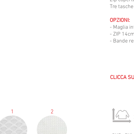
Tre tasche
OPZIONI:
- Maglia i
- ZIP 14cm
- Bande ref
CLICCA S
1
2