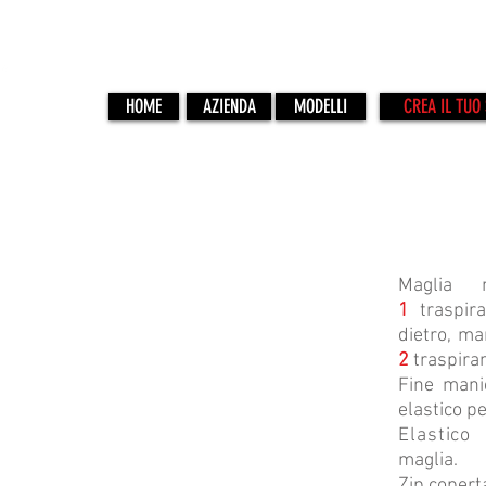
HOME
AZIENDA
MODELLI
CREA IL TUO 
VOL-15
Maglia 
1
traspir
dietro, ma
2
traspiran
Fine mani
elastico p
Elastico
maglia.
Zip copert