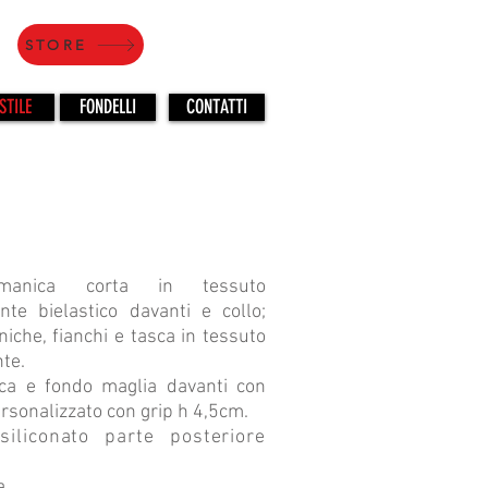
STORE
STILE
FONDELLI
CONTATTI
manica corta in tessuto
ante bielastico davanti e collo;
niche, fianchi e tasca in tessuto
te.
ca e fondo maglia davanti con
ersonalizzato con grip h 4,5cm.
 siliconato parte posteriore
a.