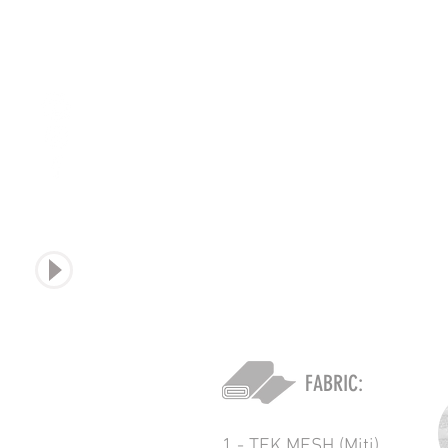
sound
FABRIC:
1 - TEK MESH (Miti)