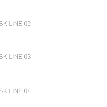
SKILINE 02
SKILINE 03
SKILINE 04