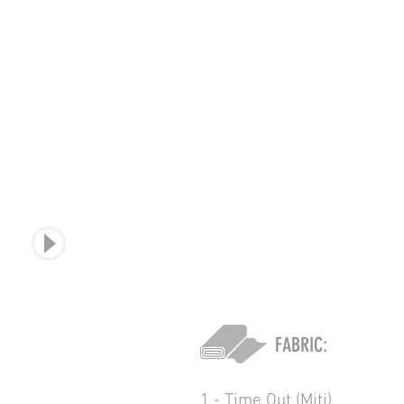
sound
FABRIC:
1 - Time Out (Miti)