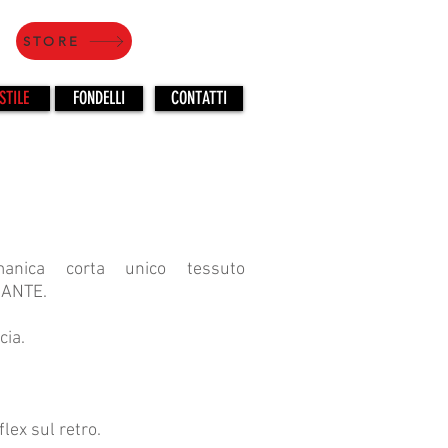
STORE
STILE
FONDELLI
CONTATTI
anica corta unico tessuto
ANTE.
cia.
lex sul retro.