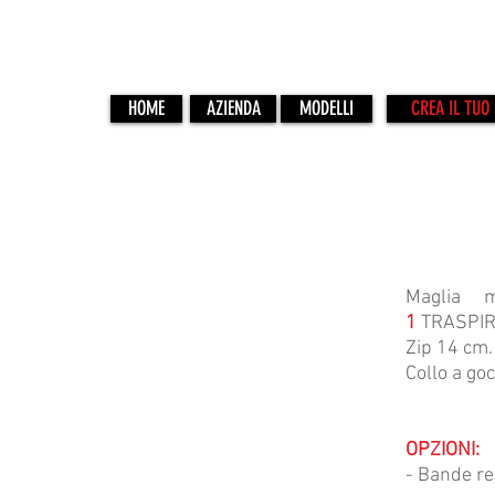
HOME
AZIENDA
MODELLI
CREA IL TUO 
PR-1
Maglia m
1
TRASPIR
Zip 14 cm.
Collo a goc
OPZIONI:
- Bande ref