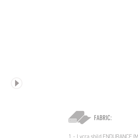
sound
FABRIC:
1 -
Lycra shild ENDURANCE (Mi