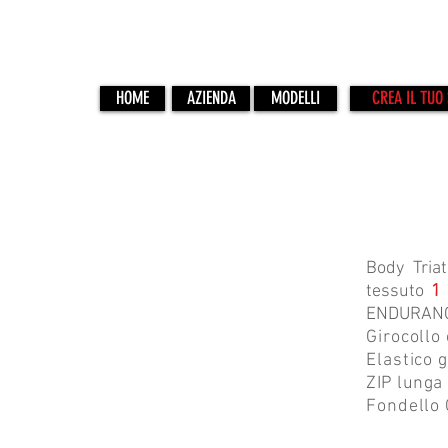
HOME
AZIENDA
MODELLI
CREA IL TUO 
VOL-640
Body Tria
tessuto
1
ENDURANC
Girocollo
Elastico 
ZIP lunga 
Fondello