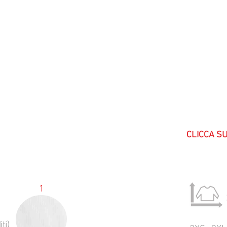
CLICCA S
1
ti)