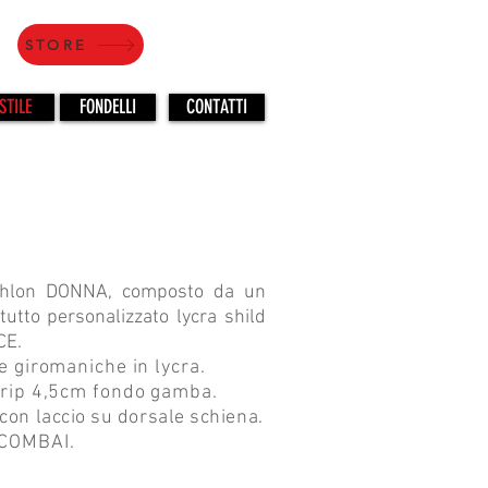
STORE
STILE
FONDELLI
CONTATTI
thlon DONNA, composto da u
n
tutto personalizzato lycra shild
E.
 e giromaniche in lycra.
grip 4,5cm fondo gamba.
con laccio su dorsale schiena.
 COMBAI.